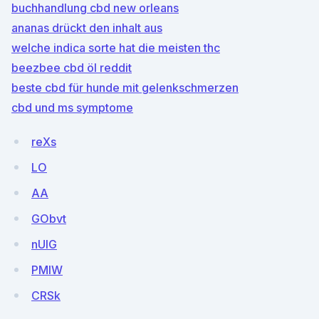
buchhandlung cbd new orleans
ananas drückt den inhalt aus
welche indica sorte hat die meisten thc
beezbee cbd öl reddit
beste cbd für hunde mit gelenkschmerzen
cbd und ms symptome
reXs
LO
AA
GObvt
nUlG
PMlW
CRSk